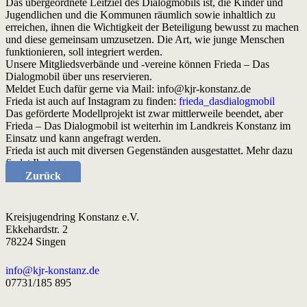
Das übergeordnete Leitziel des Dialogmobils ist, die Kinder und
Jugendlichen und die Kommunen räumlich sowie inhaltlich zu
erreichen, ihnen die Wichtigkeit der Beteiligung bewusst zu machen
und diese gemeinsam umzusetzen. Die Art, wie junge Menschen
funktionieren, soll integriert werden.
Unsere Mitgliedsverbände und -vereine können Frieda – Das
Dialogmobil über uns reservieren.
Meldet Euch dafür gerne via Mail: info@kjr-konstanz.de
Frieda ist auch auf Instagram zu finden:
frieda_dasdialogmobil
Das geförderte Modellprojekt ist zwar mittlerweile beendet, aber
Frieda – Das Dialogmobil ist weiterhin im Landkreis Konstanz im
Einsatz und kann angefragt werden.
Frieda ist auch mit diversen Gegenständen ausgestattet. Mehr dazu
findet Ihr
hier
.
Zurück
Kreisjugendring Konstanz e.V.
Ekkehardstr. 2
78224 Singen
info@kjr-konstanz.de
07731/185 895